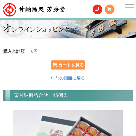
togg
nav
購入合計額
： 0円
前の画面に戻る
栗甘納糖詰合せ 15個入