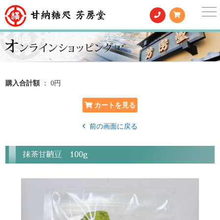
togg
nav
購入合計額
： 0円
前の画面に戻る
抹茶甘納豆 100g