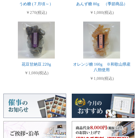
うめ糖 (７月頃～）
あんず糖 80g （季節商品）
￥270(税込)
￥1,080(税込)
花豆甘納豆 220g
オレンジ糖 160g ※和歌山県産
八朔使用
￥1,080(税込)
￥1,080(税込)