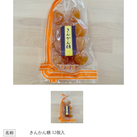
きんかん糖 12個入
名称