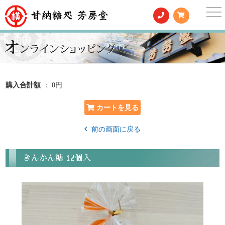
togg
nav
購入合計額
： 0円
前の画面に戻る
きんかん糖 12個入