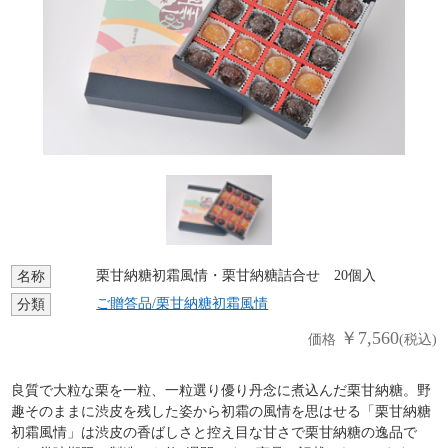
栗甘納糖初霜風情・栗甘納糖詰合せ 20個入
名称
ご贈答品/栗甘納糖初霜風情
分類
￥7,560
価格
(税込)
良質で大粒な栗を一粒、一粒選り優り丹念に煮込んだ栗甘納糖。野
趣そのままに渋皮を残した姿から初霜の風情を思はせる「栗甘納糖
初霜風情」は渋皮の香ばしさと控え目な甘さで栗甘納糖の逸品で