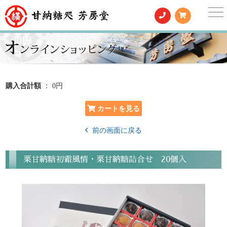
togg
nav
購入合計額
： 0円
前の画面に戻る
栗甘納糖初霜風情・栗甘納糖詰合せ 20個入