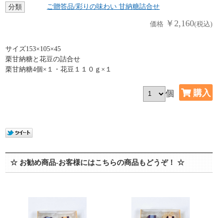
ご贈答品/彩りの味わい 甘納糖詰合せ
分類
￥2,160
価格
(税込)
サイズ153×105×45
栗甘納糖と花豆の詰合せ
栗甘納糖4個×１・花豆１１０ｇ×１
個
☆ お勧め商品-お客様にはこちらの商品もどうぞ！ ☆