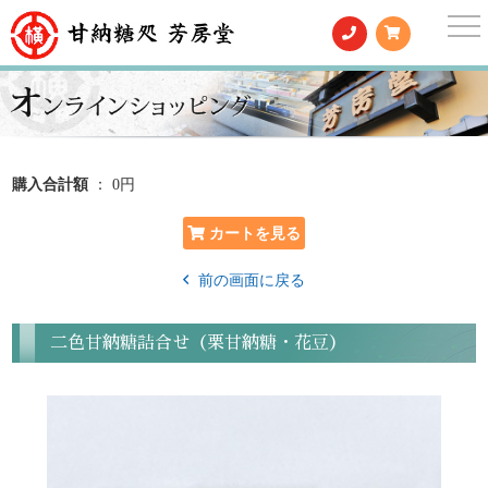
togg
nav
購入合計額
： 0円
前の画面に戻る
二色甘納糖詰合せ（栗甘納糖・花豆）