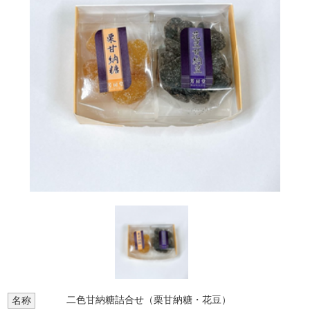
二色甘納糖詰合せ（栗甘納糖・花豆）
名称