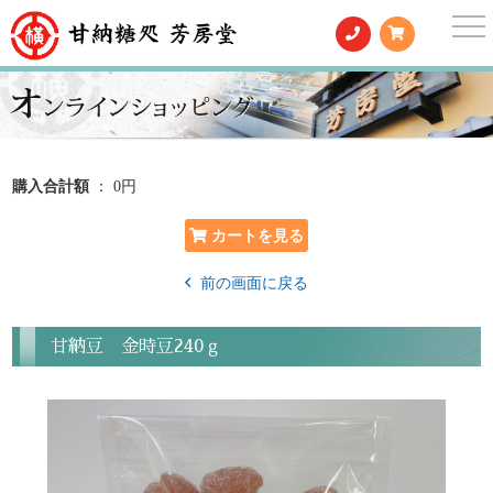
togg
nav
購入合計額
： 0円
前の画面に戻る
甘納豆 金時豆240ｇ