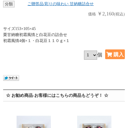
ご贈答品/彩りの味わい 甘納糖詰合せ
分類
￥2,160
価格
(税込)
サイズ153×105×45
栗甘納糖初霜風情と白花豆の詰合せ
初霜風情4個×１・白花豆１１０ｇ×１
個
☆ お勧め商品-お客様にはこちらの商品もどうぞ！ ☆