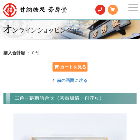
togg
nav
購入合計額
： 0円
前の画面に戻る
二色甘納糖詰合せ（初霜風情・白花豆）