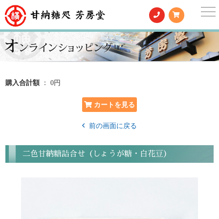
togg
nav
購入合計額
： 0円
前の画面に戻る
二色甘納糖詰合せ（しょうが糖・白花豆）