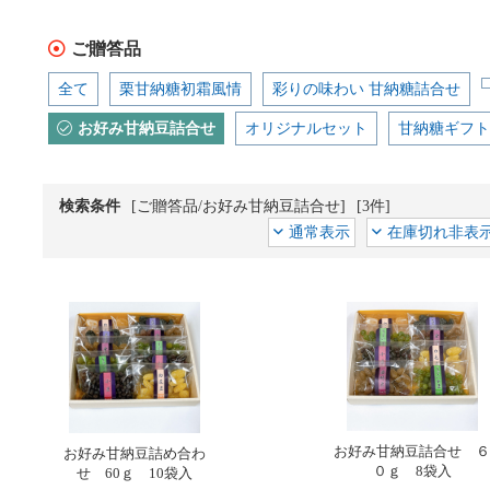
ご贈答品
全て
栗甘納糖初霜風情
彩りの味わい 甘納糖詰合せ
お好み甘納豆詰合せ
オリジナルセット
甘納糖ギフト
検索条件
[ご贈答品/お好み甘納豆詰合せ]
[3件]
通常表示
在庫切れ非表
お好み甘納豆詰合せ ６
お好み甘納豆詰め合わ
０ｇ 8袋入
せ 60ｇ 10袋入