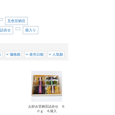
五色甘納豆
詰合せ
袋入り
示
価格順
発売日順
人気順
お好み甘納豆詰合せ ６
０ｇ ６袋入