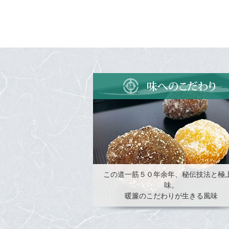
この道一筋５０年余年、秘伝技法と極
味。
暖簾のこだわりが生きる風味