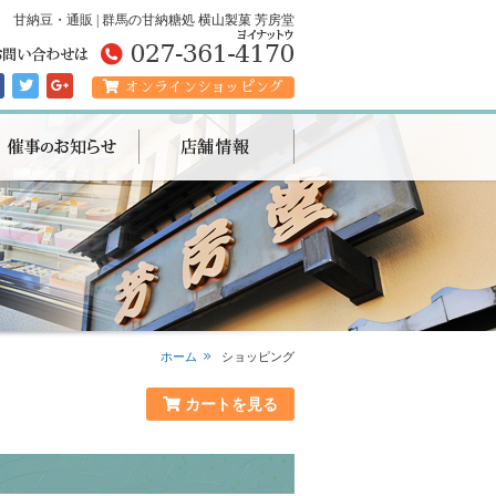
甘納豆・通販 | 群馬の甘納糖処 横山製菓 芳房堂
オンラインショッピング
ホーム
ショッピング