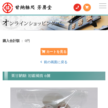
togg
nav
購入合計額
： 0円
前の画面に戻る
栗甘納糖 初霜風情 6個