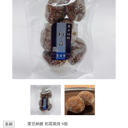
栗甘納糖 初霜風情 6個
名称