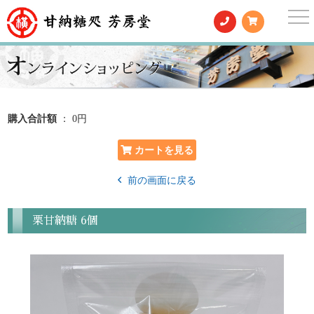
togg
nav
購入合計額
： 0円
前の画面に戻る
栗甘納糖 6個