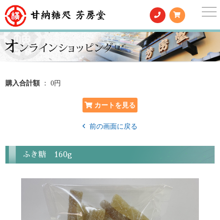
togg
nav
購入合計額
： 0円
前の画面に戻る
ふき糖 160g