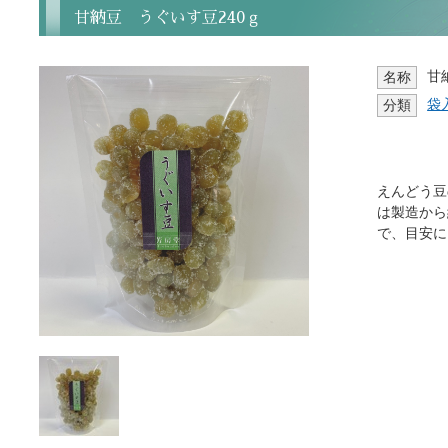
甘納豆 うぐいす豆240ｇ
甘
名称
袋
分類
えんどう豆
は製造から
で、目安に