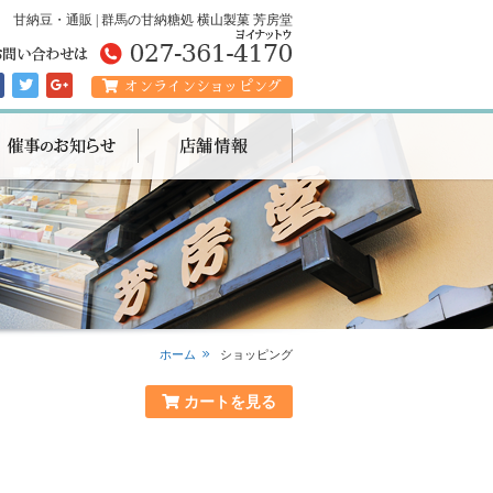
甘納豆・通販 | 群馬の甘納糖処 横山製菓 芳房堂
オンラインショッピング
ホーム
ショッピング