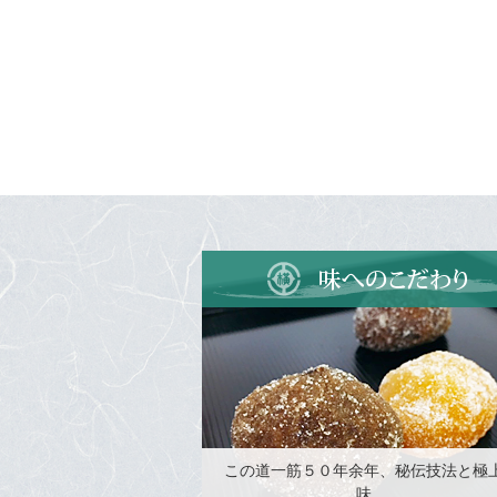
この道一筋５０年余年、秘伝技法と極
味。