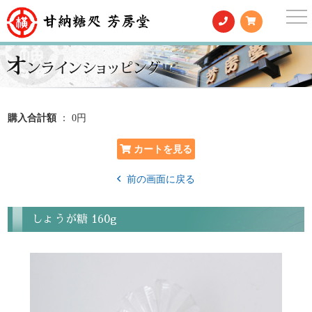
togg
nav
購入合計額
： 0円
前の画面に戻る
しょうが糖 160g