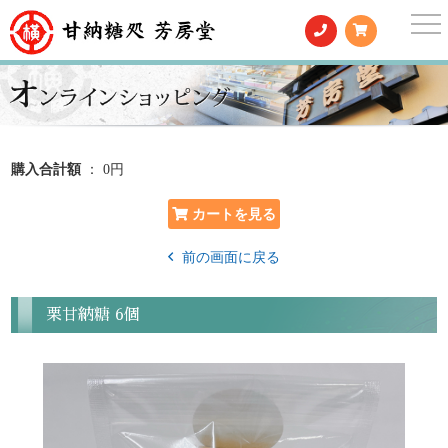
togg
nav
購入合計額
： 0円
前の画面に戻る
栗甘納糖 6個