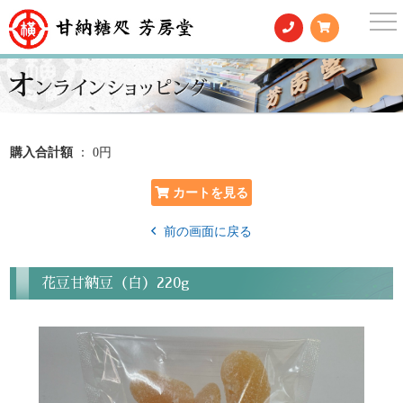
togg
nav
購入合計額
： 0円
前の画面に戻る
花豆甘納豆（白）220g