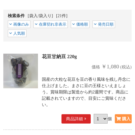
検索条件
[袋入/袋入り]
[21件]
画像のみ
在庫切れ非表示
価格順
発売日順
人気順
花豆甘納豆 220g
￥1,080
価格
(税込)
国産の大粒な花豆を豆の香り風味を残し丹念に
仕上げました。まさに豆の王様といえましょ
う。賞味期限は製造から約2週間です。商品に
記載されていますので、目安にご賞味くださ
い。
商品詳細
個