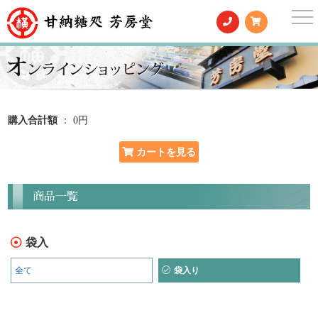
togg
nav
購入合計額
： 0円
商品一覧
袋入
全て
袋入り