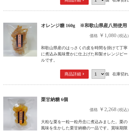
商品詳細
個
在庫切れ
オレンジ糖 160g ※和歌山県産八朔使用
￥1,080
価格
(税込)
和歌山県産のはっさくの皮を時間を掛けて丁寧
に煮込み風味豊かに仕上げた和製オレンジピー
ルです。
商品詳細
個
在庫切れ
栗甘納糖 6個
￥2,268
価格
(税込)
大粒な栗を一粒一粒丹念に煮込みました。栗の
風味を生かした栗甘納糖の一品です。賞味期限