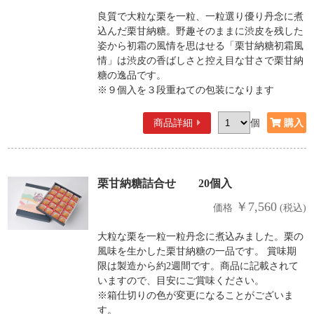
良質で大粒な栗を一粒、一粒選り優り丹念に煮
込んだ栗甘納糖。野趣そのままに渋皮を残した
姿から初霜の風情を思はせる「栗甘納糖初霜風
情」は渋皮の香ばしさと控え目な甘さで栗甘納
糖の逸品です。
※９個入を３段重ねての包装になります
商品詳細
個
栗甘納糖詰合せ 20個入
￥7,560
価格
(税込)
大粒な栗を一粒一粒丹念に煮込みました。栗の
風味を生かした栗甘納糖の一品です。 賞味期
限は製造から約2週間です。商品に記載されて
いますので、目安にご賞味ください。
※箱仕切りの色が変更になることがございま
す。