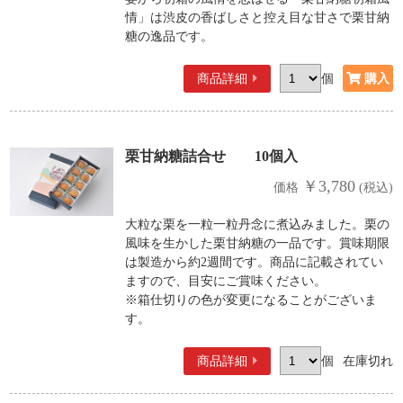
情」は渋皮の香ばしさと控え目な甘さで栗甘納
糖の逸品です。
商品詳細
個
栗甘納糖詰合せ 10個入
￥3,780
価格
(税込)
大粒な栗を一粒一粒丹念に煮込みました。栗の
風味を生かした栗甘納糖の一品です。賞味期限
は製造から約2週間です。商品に記載されてい
ますので、目安にご賞味ください。
※箱仕切りの色が変更になることがございま
す。
商品詳細
個
在庫切れ