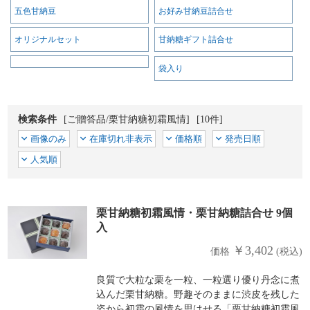
五色甘納豆
お好み甘納豆詰合せ
オリジナルセット
甘納糖ギフト詰合せ
袋入り
検索条件
[ご贈答品/栗甘納糖初霜風情]
[10件]
画像のみ
在庫切れ非表示
価格順
発売日順
人気順
栗甘納糖初霜風情・栗甘納糖詰合せ 9個
入
￥3,402
価格
(税込)
良質で大粒な栗を一粒、一粒選り優り丹念に煮
込んだ栗甘納糖。野趣そのままに渋皮を残した
姿から初霜の風情を思はせる「栗甘納糖初霜風