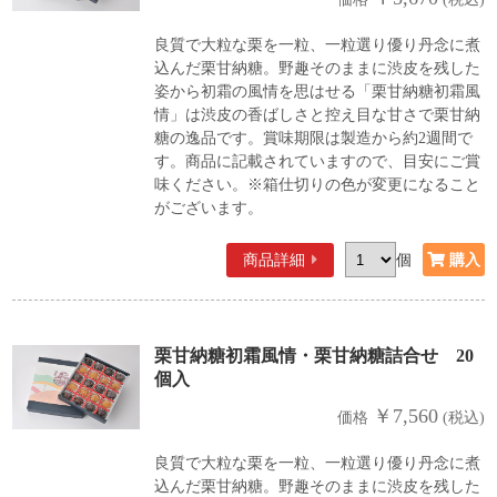
良質で大粒な栗を一粒、一粒選り優り丹念に煮
込んだ栗甘納糖。野趣そのままに渋皮を残した
姿から初霜の風情を思はせる「栗甘納糖初霜風
情」は渋皮の香ばしさと控え目な甘さで栗甘納
糖の逸品です。賞味期限は製造から約2週間で
す。商品に記載されていますので、目安にご賞
味ください。※箱仕切りの色が変更になること
がございます。
商品詳細
個
栗甘納糖初霜風情・栗甘納糖詰合せ 20
個入
￥7,560
価格
(税込)
良質で大粒な栗を一粒、一粒選り優り丹念に煮
込んだ栗甘納糖。野趣そのままに渋皮を残した