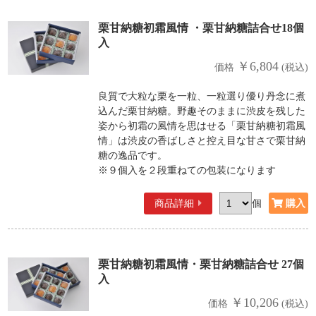
栗甘納糖初霜風情 ・栗甘納糖詰合せ18個
入
￥6,804
価格
(税込)
良質で大粒な栗を一粒、一粒選り優り丹念に煮
込んだ栗甘納糖。野趣そのままに渋皮を残した
姿から初霜の風情を思はせる「栗甘納糖初霜風
情」は渋皮の香ばしさと控え目な甘さで栗甘納
糖の逸品です。
※９個入を２段重ねての包装になります
商品詳細
個
栗甘納糖初霜風情・栗甘納糖詰合せ 27個
入
￥10,206
価格
(税込)