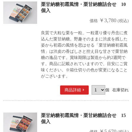
栗甘納糖初霜風情・栗甘納糖詰合せ 10
個入
￥3,780
価格
(税込)
良質で大粒な栗を一粒、一粒選り優り丹念に煮
込んだ栗甘納糖。野趣そのままに渋皮を残した
姿から初霜の風情を思はせる「栗甘納糖初霜風
情」は渋皮の香ばしさと控え目な甘さで栗甘納
糖の逸品です。賞味期限は製造から約2週間で
す。商品に記載されていますので、目安にご賞
味ください。※箱仕切りの色が変更になること
がございます。
商品詳細
個
在庫切れ
栗甘納糖初霜風情・栗甘納糖詰合せ 15
個入
￥5,670
価格
(税込)