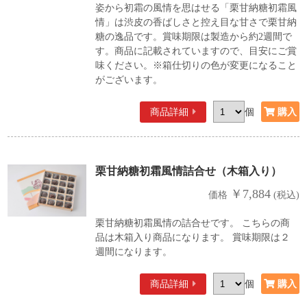
姿から初霜の風情を思はせる「栗甘納糖初霜風
情」は渋皮の香ばしさと控え目な甘さで栗甘納
糖の逸品です。賞味期限は製造から約2週間で
す。商品に記載されていますので、目安にご賞
味ください。※箱仕切りの色が変更になること
がございます。
商品詳細
個
栗甘納糖初霜風情詰合せ（木箱入り）
￥7,884
価格
(税込)
栗甘納糖初霜風情の詰合せです。 こちらの商
品は木箱入り商品になります。 賞味期限は２
週間になります。
商品詳細
個