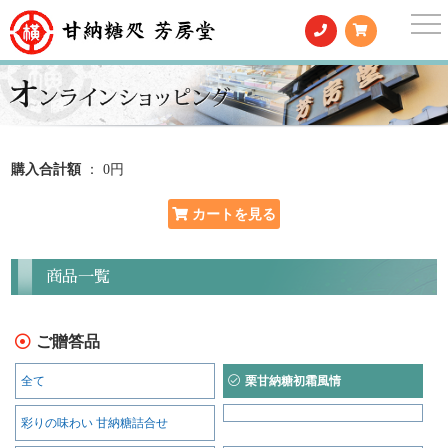
togg
nav
購入合計額
： 0円
商品一覧
ご贈答品
全て
栗甘納糖初霜風情
彩りの味わい 甘納糖詰合せ