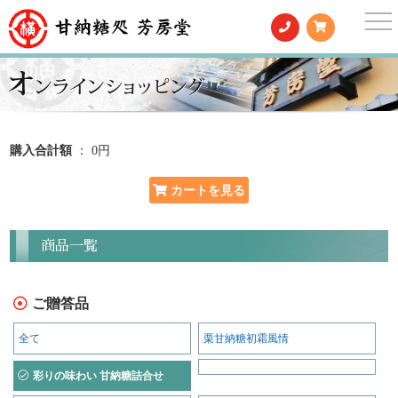
togg
nav
購入合計額
： 0円
商品一覧
ご贈答品
全て
栗甘納糖初霜風情
彩りの味わい 甘納糖詰合せ