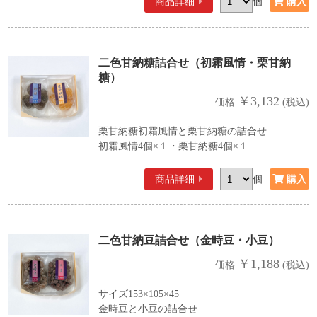
商品詳細
個
二色甘納糖詰合せ（初霜風情・栗甘納
糖）
￥3,132
価格
(税込)
栗甘納糖初霜風情と栗甘納糖の詰合せ
初霜風情4個×１・栗甘納糖4個×１
商品詳細
個
二色甘納豆詰合せ（金時豆・小豆）
￥1,188
価格
(税込)
サイズ153×105×45
金時豆と小豆の詰合せ