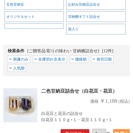
五色甘納豆
お好み甘納豆詰合せ
オリジナルセット
甘納糖ギフト詰合せ
袋入り
検索条件
[ご贈答品/彩りの味わい 甘納糖詰合せ]
[12件]
画像のみ
在庫切れ非表示
価格順
発売日順
人気順
二色甘納豆詰合せ（白花豆・花豆）
￥1,188
価格
(税込)
白花豆と花豆の詰合せ
白花豆１１０ｇ×１・花豆１１０ｇ×１