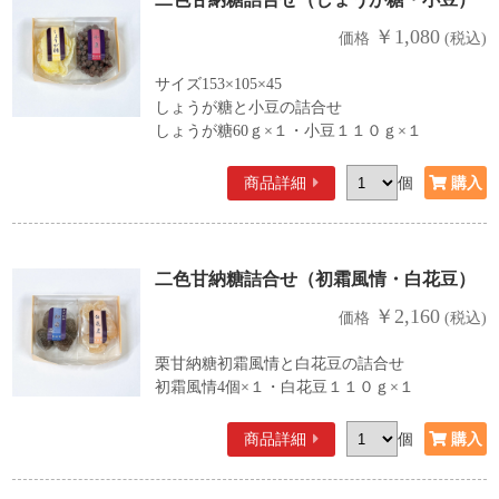
￥1,080
価格
(税込)
サイズ153×105×45
しょうが糖と小豆の詰合せ
しょうが糖60ｇ×１・小豆１１０ｇ×１
商品詳細
個
二色甘納糖詰合せ（初霜風情・白花豆）
￥2,160
価格
(税込)
栗甘納糖初霜風情と白花豆の詰合せ
初霜風情4個×１・白花豆１１０ｇ×１
商品詳細
個